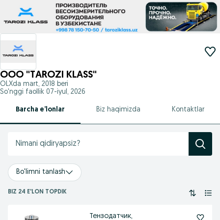
OOO "TAROZI KLASS"
OLXda
mart, 2018
beri
So'nggi faollik 07-iyul, 2026
Barcha e’lonlar
Biz haqimizda
Kontaktlar
Bo'limni tanlash
BIZ 24 E'LON TOPDIK
Тензодатчик,